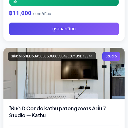
เช่า
฿11,000
/ บาท/เดือน
ดูรายละเอียด
รหัส: NR-1ED6BA905C5D80C89543C971B9D13341
Studio
ให้เช่า D Condo kathu patong อาคาร A ชั้น 7
Studio — Kathu