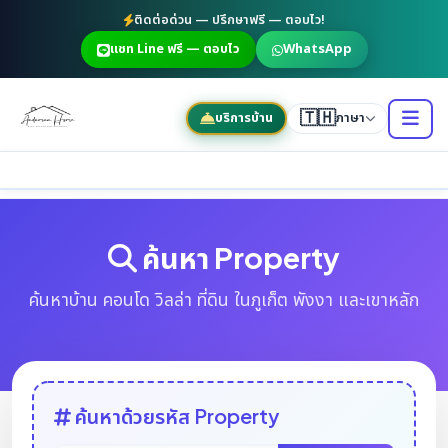
ติดต่อด่วน — ปรึกษาฟรี — ตอบไว!
แชท Line ฟรี — ตอบไว
WhatsApp
🇹🇭
บริการบ้าน
ภาษา
ค้นหา Property
ค้นหาบ้าน คอนโด วิลล่า ที่ดิน ในภูเก็ต พังงา และเขาหลัก
ค้นหาด้วยรหัส Property