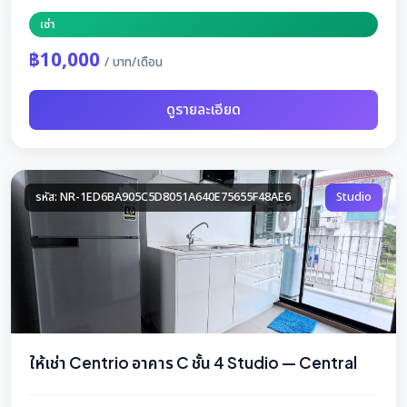
เช่า
฿10,000
/ บาท/เดือน
ดูรายละเอียด
รหัส: NR-1ED6BA905C5D8051A640E75655F48AE6
Studio
ให้เช่า Centrio อาคาร C ชั้น 4 Studio — Central