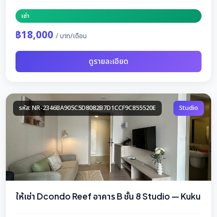
เช่า
฿18,000
/ บาท/เดือน
ดูรายละเอียด
รหัส: NR-2346BA905C5D8082B7D1CCF9C855520E
Studio
ให้เช่า Dcondo Reef อาคาร B ชั้น 8 Studio — Kuku