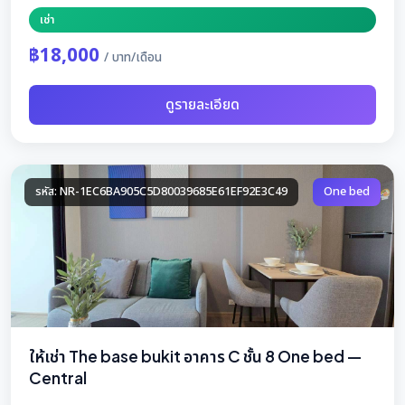
เช่า
฿18,000
/ บาท/เดือน
ดูรายละเอียด
รหัส: NR-1EC6BA905C5D80039685E61EF92E3C49
One bed
ให้เช่า The base bukit อาคาร C ชั้น 8 One bed —
Central