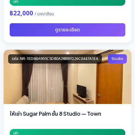
เช่า
฿22,000
/ บาท/เดือน
ดูรายละเอียด
รหัส: NR-1ED6BA905C5D80A28BBFD26C0447A1EA
Studio
ให้เช่า Sugar Palm ชั้น 8 Studio — Town
เช่า