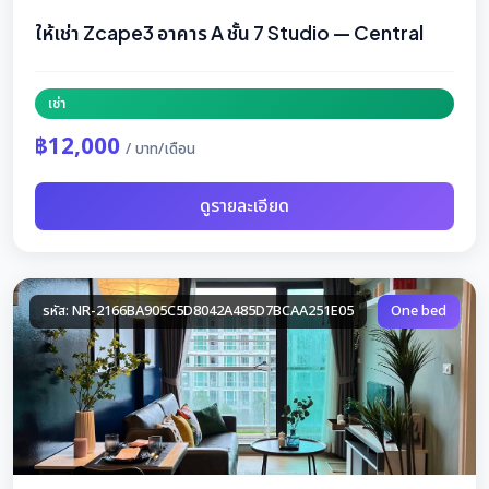
ให้เช่า Zcape3 อาคาร A ชั้น 7 Studio — Central
เช่า
฿12,000
/ บาท/เดือน
ดูรายละเอียด
รหัส: NR-2166BA905C5D8042A485D7BCAA251E05
One bed