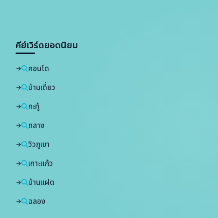
คีย์เวิร์ดยอดนิยม
คอนโด
บ้านเดี่ยว
กะทู้
ถลาง
วิวภูเขา
เกาะแก้ว
บ้านแฝด
ฉลอง