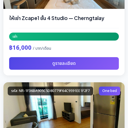
ให้เช่า Zcape1 ชั้น 4 Studio — Cherngtalay
เช่า
฿16,000
/ บาท/เดือน
ดูรายละเอียด
รหัส: NR-1F36BA905C5D80779F64C9591EE1F2F7
One bed