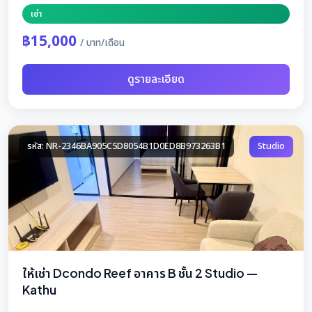
เช่า
฿15,000
/ บาท/เดือน
ดูรายละเอียด
รหัส: NR-2346BA905C5D8054B1D0ED8B973263B1
Studio
ให้เช่า Dcondo Reef อาคาร B ชั้น 2 Studio —
Kathu