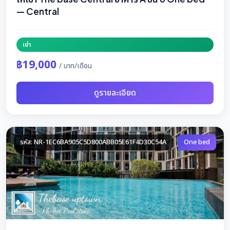
— Central
เช่า
฿19,000
/ บาท/เดือน
ดูรายละเอียด
รหัส: NR-1EC6BA905C5D800ABB05E61F4D30C54A
One bed