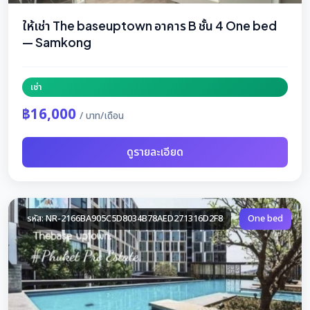
ให้เช่า The baseuptown อาคาร B ชั้น 4 One bed
— Samkong
เช่า
฿16,000
/ บาท/เดือน
ดูรายละเอียด
รหัส: NR-2166BA905C5D8034B78AED271316D2F8
One bed