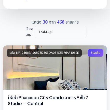
แสดง
30
จาก
468
รายการ
เรียง
ตาม:
รหัส: NR-2166BA905C5D80EDA081C5976AF4062E
Studio
ให้เช่า Phanason City Condo อาคาร F ชั้น 7
Studio — Central