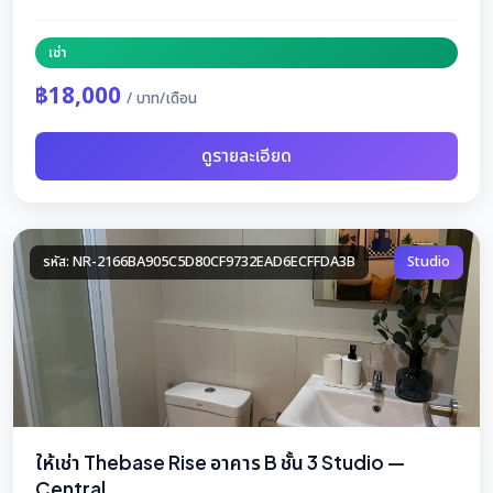
เช่า
฿18,000
/ บาท/เดือน
ดูรายละเอียด
รหัส: NR-2166BA905C5D80CF9732EAD6ECFFDA3B
Studio
ให้เช่า Thebase Rise อาคาร B ชั้น 3 Studio —
Central