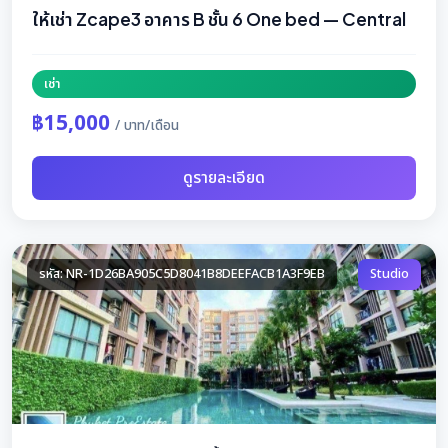
ให้เช่า Zcape3 อาคาร B ชั้น 6 One bed — Central
เช่า
฿15,000
/ บาท/เดือน
ดูรายละเอียด
รหัส: NR-1D26BA905C5D8041B8DEEFACB1A3F9EB
Studio