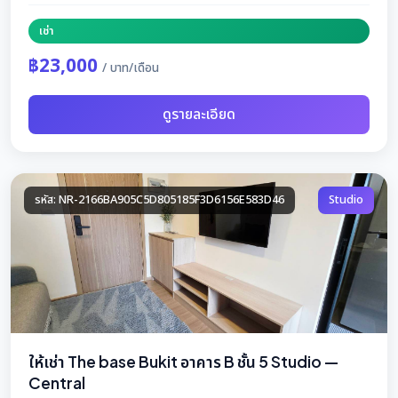
เช่า
฿23,000
/ บาท/เดือน
ดูรายละเอียด
รหัส: NR-2166BA905C5D805185F3D6156E583D46
Studio
ให้เช่า The base Bukit อาคาร B ชั้น 5 Studio —
Central