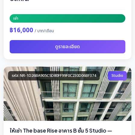
เช่า
฿16,000
/ บาท/เดือน
ดูรายละเอียด
รหัส: NR-1D26BA905C5D80FF99F0C230D06BF374
Studio
ให้เช่า The base Rise อาคาร B ชั้น 5 Studio —