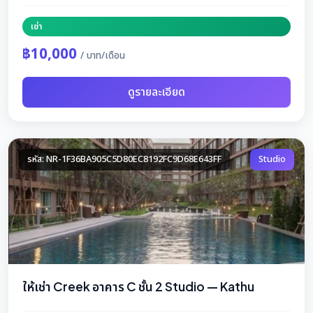
เช่า
฿10,000
/ บาท/เดือน
ดูรายละเอียด
รหัส: NR-1F36BA905C5D80EC8192FC9D68E643FF
Studio
ให้เช่า Creek อาคาร C ชั้น 2 Studio — Kathu