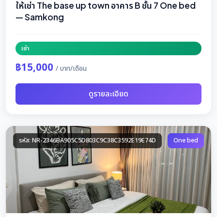
ให้เช่า The base up town อาคาร B ชั้น 7 One bed
— Samkong
เช่า
฿15,000
/ บาท/เดือน
ดูรายละเอียด
รหัส: NR-2346BA905C5D803C9C38C3592E19E74D
One bed