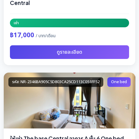
Central
เช่า
฿17,000
/ บาท/เดือน
ดูรายละเอียด
รหัส: NR-2346BA905C5D803CA25CD113C051FF52
One bed
ให้เช่า The base Central อาคาร A ชั้น 6 One bed