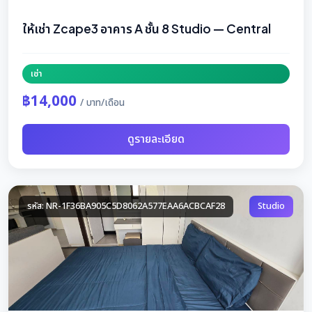
ให้เช่า Zcape3 อาคาร A ชั้น 8 Studio — Central
เช่า
฿14,000
/ บาท/เดือน
ดูรายละเอียด
รหัส: NR-1F36BA905C5D8062A577EAA6ACBCAF28
Studio