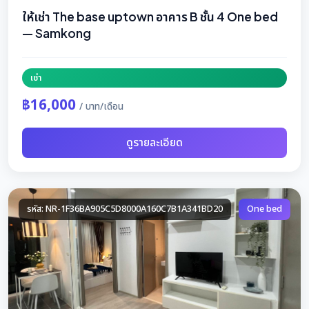
ให้เช่า The base uptown อาคาร B ชั้น 4 One bed
— Samkong
เช่า
฿16,000
/ บาท/เดือน
ดูรายละเอียด
รหัส: NR-1F36BA905C5D8000A160C7B1A341BD20
One bed