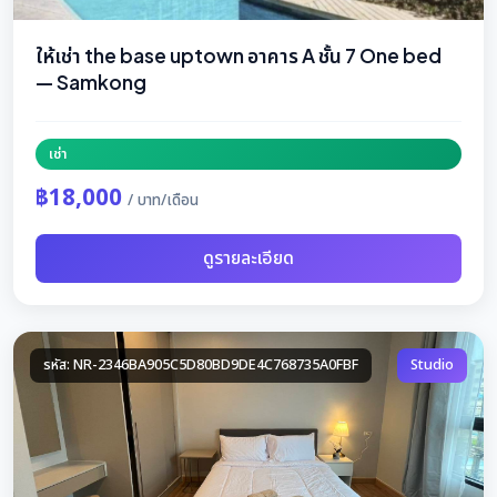
ให้เช่า the base uptown อาคาร A ชั้น 7 One bed
— Samkong
เช่า
฿18,000
/ บาท/เดือน
ดูรายละเอียด
รหัส: NR-2346BA905C5D80BD9DE4C768735A0FBF
Studio