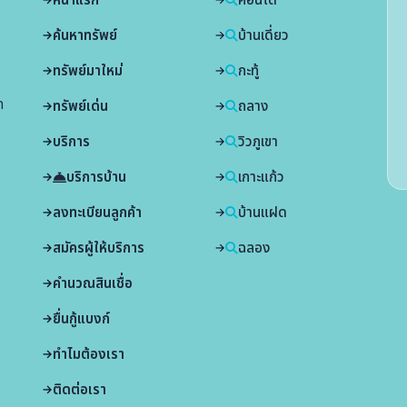
หน้าแรก
คอนโด
ค้นหาทรัพย์
บ้านเดี่ยว
ทรัพย์มาใหม่
กะทู้
ก
ทรัพย์เด่น
ถลาง
บริการ
วิวภูเขา
บริการบ้าน
เกาะแก้ว
ลงทะเบียนลูกค้า
บ้านแฝด
สมัครผู้ให้บริการ
ฉลอง
คำนวณสินเชื่อ
ยื่นกู้แบงก์
ทำไมต้องเรา
ติดต่อเรา