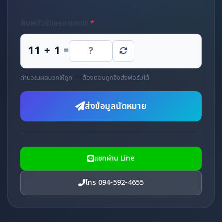
พิมพ์ตัวอักษรตามภาพ
*
11 + 1
=
คำนวณผลบวกให้ถูก — ต้องตอบถูกจึงส่งฟอร์มได้
ส่งข้อมูลนัดหมาย
แชทผ่าน Line
โทร 094-592-4655