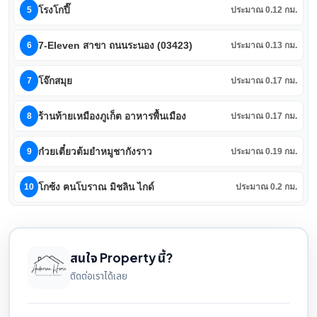
โรงโกปี๊
5
ประมาณ 0.12 กม.
7-Eleven สาขา ถนนระนอง (03423)
6
ประมาณ 0.13 กม.
โจ๊กสมุย
7
ประมาณ 0.17 กม.
ร้านท้ายเหมืองภูเก็ต อาหารพื้นเมือง
8
ประมาณ 0.17 กม.
ก๋วยเตี๋ยวต้มยำหมูชากังราว
9
ประมาณ 0.19 กม.
โกซ้ง ฅนโบราณ มิชลิน ไกด์
10
ประมาณ 0.2 กม.
สนใจ Property นี้?
ติดต่อเราได้เลย