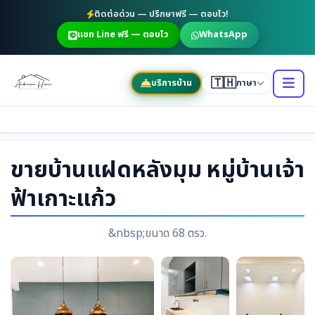
ติดต่อด่วน — ปรึกษาฟรี — ตอบไว!
แชท Line ฟรี — ตอบไว
WhatsApp
🇹🇭
บริการบ้าน
ภาษา
ขายบ้านแฝดหลังมุม หมู่บ้านเจ้า
ฟ้าเกาะแก้ว
&nbsp;ขนาด 68 ตรว.