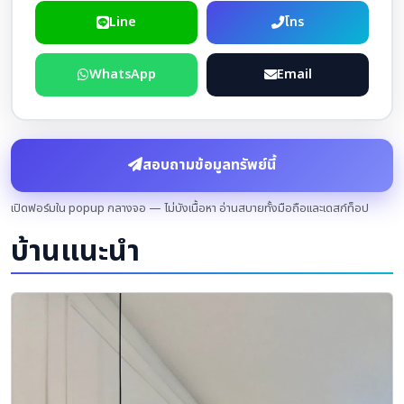
Line
โทร
WhatsApp
Email
สอบถามข้อมูลทรัพย์นี้
เปิดฟอร์มใน popup กลางจอ — ไม่บังเนื้อหา อ่านสบายทั้งมือถือและเดสก์ท็อป
บ้านแนะนำ